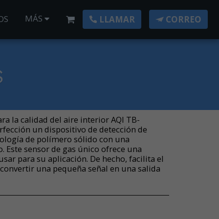
MÁS
OS
LLAMAR
CORREO
S
a la calidad del aire interior AQI TB-
fección un dispositivo de detección de
ología de polímero sólido con una
to. Este sensor de gas único ofrece una
 usar para su aplicación. De hecho, facilita el
 convertir una pequeña señal en una salida