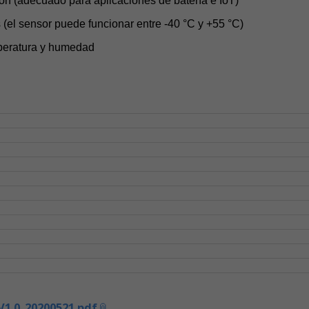
n (adecuado para aplicaciones de batería e IoT)
 (el sensor puede funcionar entre -40 °C y +55 °C)
mperatura y humedad
V1.0_20200521.pdf