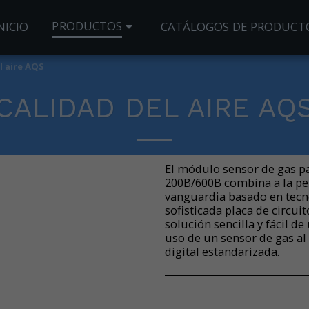
PRODUCTOS
NICIO
CATÁLOGOS DE PRODUCT
l aire AQS
CALIDAD DEL AIRE AQ
El módulo sensor de gas par
200B/600B combina a la per
vanguardia basado en tecn
sofisticada placa de circui
solución sencilla y fácil de
uso de un sensor de gas al
digital estandarizada.