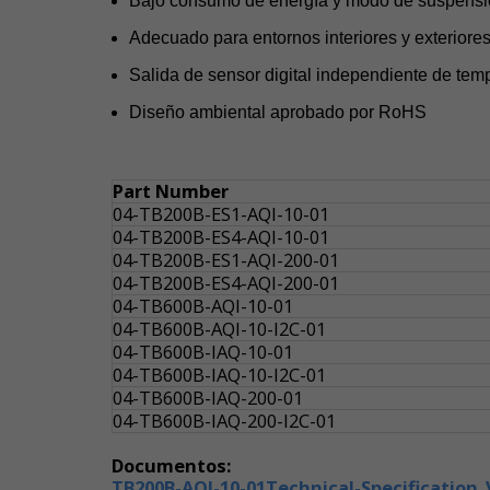
Bajo consumo de energía y modo de suspensió
Adecuado para entornos interiores y exteriores
Salida de sensor digital independiente de te
Diseño ambiental aprobado por RoHS
Part Number
04-TB200B-ES1-AQI-10-01
04-TB200B-ES4-AQI-10-01
04-TB200B-ES1-AQI-200-01
04-TB200B-ES4-AQI-200-01
04-TB600B-AQI-10-01
04-TB600B-AQI-10-I2C-01
04-TB600B-IAQ-10-01
04-TB600B-IAQ-10-I2C-01
04-TB600B-IAQ-200-01
04-TB600B-IAQ-200-I2C-01
Documentos:
TB200B-AQI-10-01Technical-Specification_