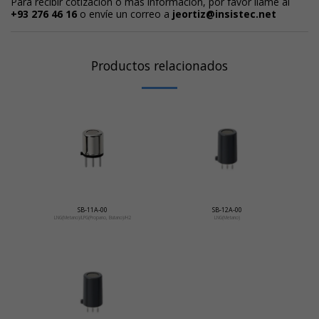
Para recibir cotización o más información, por favor llame al
+93 276 46 16
o envíe un correo a
jeortiz@insistec.net
Productos relacionados
SB-11A-00
SB-12A-00
LNG(Metano)/LPG(Propano, Butano)/H2
LNG(Metano)