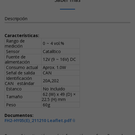
Descripción
Características:
Rango de
0 ~ 4 vol.%
medición
Sensor
Catalítico
Fuente de
12V (9 ~ 16V) DC
alimentación
Consumo actual
Aprox. 1.0W
Señal de salida
CAN
Identificación
20A,202
CAN estándar
Estanco
No Incluido
62 (W) x 49 (D) ×
Tamaño
22.5 (H) mm
Peso
60g
Documentos:
FH2-HY05(E)_211210 Leaflet.pdf