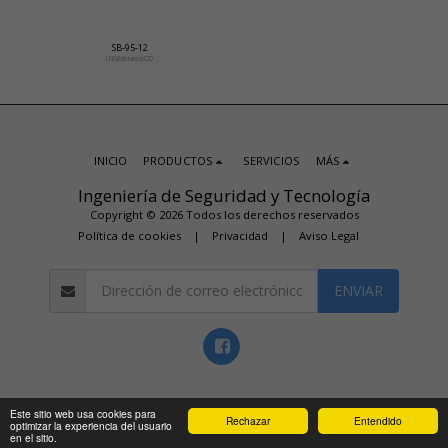
SB-95-12
LNG(Metano)/CO
INICIO
PRODUCTOS
SERVICIOS
MÁS
Ingeniería de Seguridad y Tecnología
Copyright © 2026 Todos los derechos reservados
Política de cookies
|
Privacidad
|
Aviso Legal
ENVIAR
Este sitio web usa cookies para
Rechazar
Entendido
optimizar la experiencia del usuario
en el sitio.