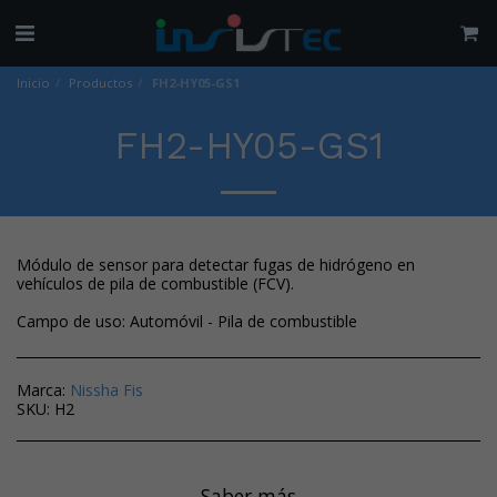
Inicio
Productos
FH2-HY05-GS1
FH2-HY05-GS1
Módulo de sensor para detectar fugas de hidrógeno en
vehículos de pila de combustible (FCV).
Campo de uso: Automóvil - Pila de combustible
Marca:
Nissha Fis
SKU:
H2
Saber más