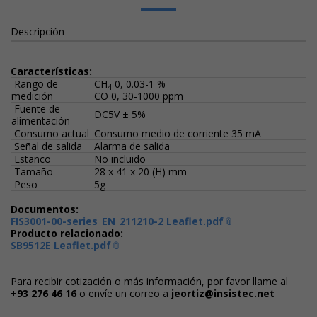
Descripción
Características:
Rango de
CH
0, 0.03-1 %
4
medición
CO 0, 30-1000 ppm
Fuente de
DC5V ± 5%
alimentación
Consumo actual
Consumo medio de corriente 35 mA
Señal de salida
Alarma de salida
Estanco
No incluido
Tamaño
28 x 41 x 20 (H) mm
Peso
5g
Documentos:
FIS3001-00-series_EN_211210-2 Leaflet.pdf
Producto relacionado:
SB9512E Leaflet.pdf
Para recibir cotización o más información, por favor llame al
+93 276 46 16
o envíe un correo a
jeortiz@insistec.net