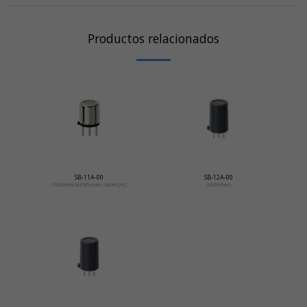
Productos relacionados
SB-11A-00
SB-12A-00
LNG(Metano)/LPG(Propano, Butano)/H2
LNG(Metano)