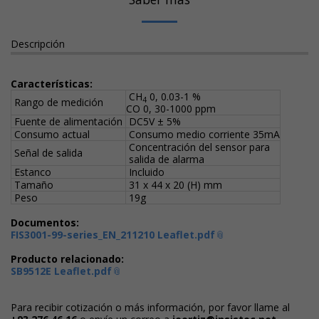
Descripción
Características:
CH
0, 0.03-1 %
4
Rango de medición
CO 0, 30-1000 ppm
Fuente de alimentación
DC5V ± 5%
Consumo actual
Consumo medio corriente 35mA
Concentración del sensor para
Señal de salida
salida de alarma
Estanco
Incluido
Tamaño
31 x 44 x 20 (H) mm
Peso
19g
Documentos:
FIS3001-99-series_EN_211210 Leaflet.pdf
Producto relacionado:
SB9512E Leaflet.pdf
Para recibir cotización o más información, por favor llame al