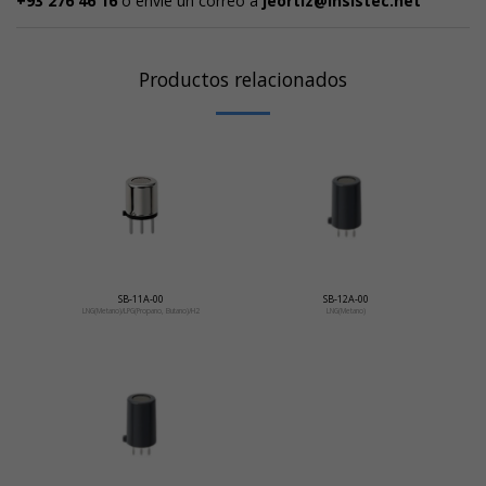
+93 276 46 16
o envíe un correo a
jeortiz@insistec.net
Productos relacionados
SB-11A-00
SB-12A-00
LNG(Metano)/LPG(Propano, Butano)/H2
LNG(Metano)