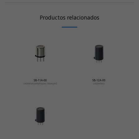
Productos relacionados
SB-11A-00
SB-12A-00
LNG(Metano)/LPG(Propano, Butano)/H2
LNG(Metano)