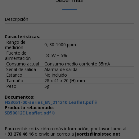
Descripción
Características:
Rango de
0, 30-1000 ppm
medición
Fuente de
DC5V ± 5%
alimentación
Consumo actual
Consumo medio corriente 35mA
Señal de salida
Alarma de salida
Estanco
No incluido
Tamaño
28 x 41 x 20 (H) mm
Peso
5g
Documentos:
FIS3051-00-series_EN_211210 Leaflet.pdf
Producto relacionado:
SB50012E Leaflet.pdf
Para recibir cotización o más información, por favor llame al
+93 276 46 16
o envíe un correo a
jeortiz@insistec.net