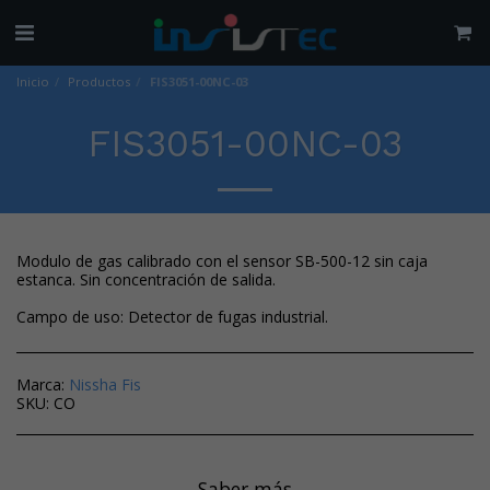
Inicio
Productos
FIS3051-00NC-03
FIS3051-00NC-03
Modulo de gas calibrado con el sensor SB-500-12 sin caja
estanca. Sin concentración de salida.
Campo de uso: Detector de fugas industrial.
Marca:
Nissha Fis
SKU:
CO
Saber más