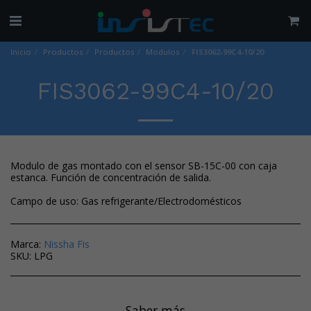
Inicio
Productos
Productos
Modulos
FIS3062-99C4-10/20
FIS3062-99C4-10/20
Modulo de gas montado con el sensor SB-15C-00 con caja
estanca. Función de concentración de salida.
Campo de uso: Gas refrigerante/Electrodomésticos
Marca:
Nissha Fis
SKU:
LPG
Saber más