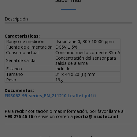
Descripción
Características:
Rango de medición
Isobutane 0, 300-10000 ppm
Fuente de alimentación
DC5V ± 5%
Consumo actual
Consumo medio corriente 35mA
Concentración del sensor para
Señal de salida
salida de alarma
Estanco
Incluido
Tamaño
31 x 44 x 20 (H) mm
Peso
19g
Documentos:
FIS3062-99-series_EN_211210 Leaflet.pdf
Para recibir cotización o más información, por favor llame al
+93 276 46 16
o envíe un correo a
jeortiz@insistec.net