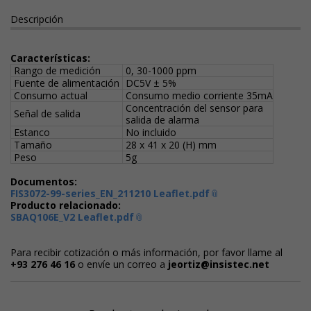
Descripción
Características:
Rango de medición
0, 30-1000 ppm
Fuente de alimentación
DC5V ± 5%
Consumo actual
Consumo medio corriente 35mA
Concentración del sensor para
Señal de salida
salida de alarma
Estanco
No incluido
Tamaño
28 x 41 x 20 (H) mm
Peso
5g
Documentos:
FIS3072-99-series_EN_211210 Leaflet.pdf
Producto relacionado:
SBAQ106E_V2 Leaflet.pdf
Para recibir cotización o más información, por favor llame al
+93 276 46 16
o envíe un correo a
jeortiz@insistec.net