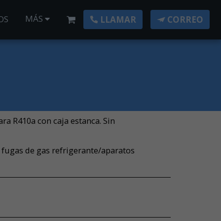
MÁS
OS
LLAMAR
CORREO
ra R410a con caja estanca. Sin
fugas de gas refrigerante/aparatos