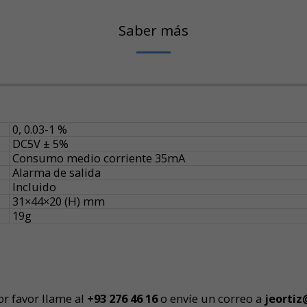
Saber más
0, 0.03-1 %
DC5V ± 5%
Consumo medio corriente 35mA
Alarma de salida
Incluido
31×44×20 (H) mm
19g
or favor llame al
+93 276 46 16
o envíe un correo a
jeortiz