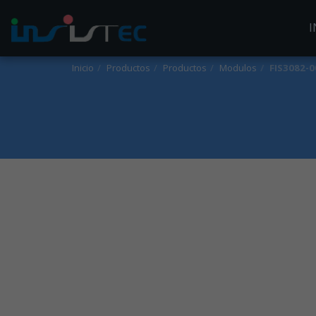
I
Inicio
Productos
Productos
Modulos
FIS3082-0