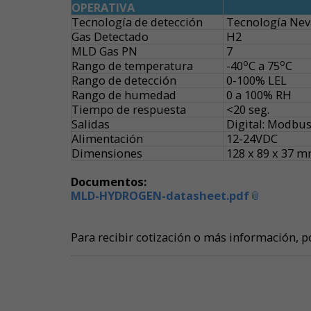
OPERATIVA
Tecnología de detección
Tecnología Ne
Gas Detectado
H2
MLD Gas PN
7
o
o
Rango de temperatura
-40
C a 75
C
Rango de detección
0-100% LEL
Rango de humedad
0 a 100% RH
Tiempo de respuesta
<20 seg.
Salidas
Digital: Modbus 
Alimentación
12-24VDC
Dimensiones
128 x 89 x 37 
Documentos:
MLD-HYDROGEN-datasheet.pdf
Para recibir cotización o más información, p