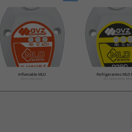
Inflamable MLD
Re
Gases Inflamables
R32, R454B, R454C, R290