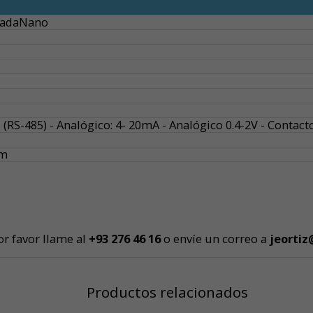
vadaNano
(RS-485) - Analógico: 4- 20mA - Analógico 0.4-2V - Contac
mm
or favor llame al
+93 276 46 1
6
o envíe un correo a
jeortiz
Productos relacionados