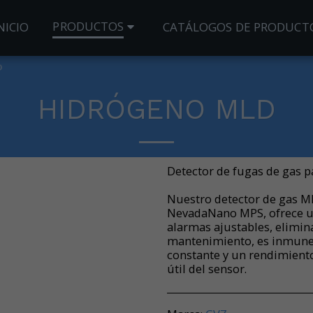
PRODUCTOS
NICIO
CATÁLOGOS DE PRODUCT
D
HIDRÓGENO MLD
Detector de fugas de gas 
Nuestro detector de gas M
NevadaNano MPS, ofrece un
alarmas ajustables, elimina
mantenimiento, es inmune 
constante y un rendimient
útil del sensor.