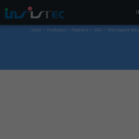
I
Inicio
Productos
Partners
GVZ
Hidrógeno ML