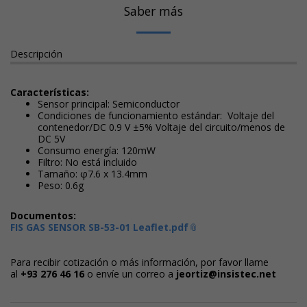
Saber más
Descripción
Características:
Sensor principal: Semiconductor
Condiciones de funcionamiento estándar: Voltaje del
contenedor/DC 0.9 V ±5% Voltaje del circuito/menos de
DC 5V
Consumo energía: 120mW
Filtro: No está incluido
Tamaño: φ7.6 x 13.4mm
Peso: 0.6g
Documentos:
FIS GAS SENSOR SB-53-01 Leaflet.pdf
Para recibir cotización o más información, por favor llame
al
+93 276 46 1
6
o envíe un correo a
j
eortiz@insistec.net