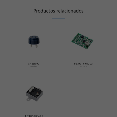
Productos relacionados
SP-53B-00
FIS3091-00NC-03
Amoníaco
Amoníaco
FIS3091-00C4-03