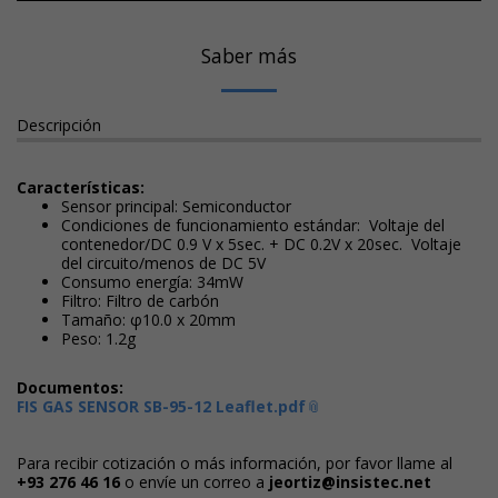
Saber más
Descripción
Características:
Sensor principal: Semiconductor
Condiciones de funcionamiento estándar: Voltaje del
contenedor/DC 0.9 V x 5sec. + DC 0.2V x 20sec. Voltaje
del circuito/menos de DC 5V
Consumo energía: 34mW
Filtro: Filtro de carbón
Tamaño: φ10.0 x 20mm
Peso: 1.2g
Documentos:
FIS GAS SENSOR SB-95-12 Leaflet.pdf
Para recibir cotización o más información, por favor llame al
+93 276 46 1
6
o envíe un correo a
jeortiz@insistec.net