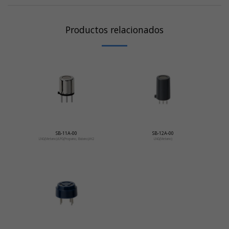
Productos relacionados
SB-11A-00
SB-12A-00
LNG(Metano)/LPG(Propano, Butano)/H2
LNG(Metano)