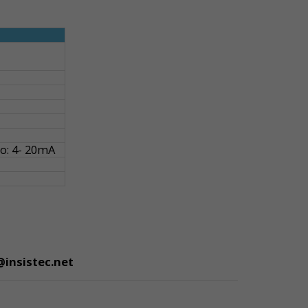
co: 4- 20mA
@insistec.net