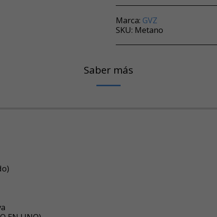
Marca:
GVZ
SKU:
Metano
Saber más
do)
va
ODO EN UNO)