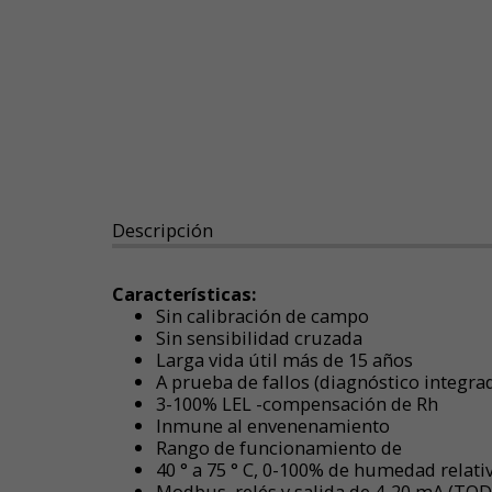
Descripción
Características
:
Sin calibración de campo
Sin sensibilidad cruzada
Larga vida útil más de 15 años
A prueba de fallos (diagnóstico integra
3-100% LEL -compensación de Rh
Inmune al envenenamiento
Rango de funcionamiento de
40 ° a 75 ° C, 0-100% de humedad relati
Modbus, relés y salida de 4-20 mA (T