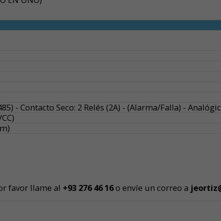
5) - Contacto Seco: 2 Relés (2A) - (Alarma/Falla) - Analógi
VCC)
cm)
or favor llame al
+93 276 46 1
6
o envíe un correo a
jeortiz