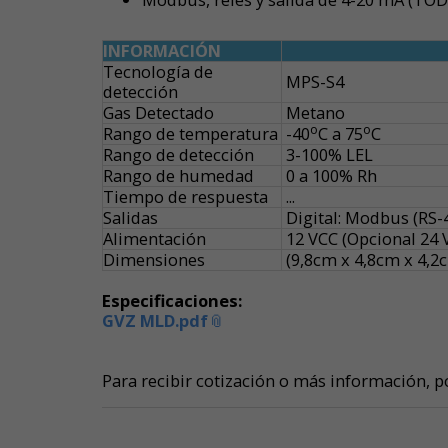
INFORMACIÓN
Tecnología de
MPS-S4
detección
Gas Detectado
Metano
o
o
Rango de temperatura
-40
C a 75
C
Rango de detección
3-100% LEL
Rango de humedad
0 a 100% Rh
Tiempo de respuesta
...
Salidas
Digital: Modbus (RS-48
Alimentación
12 VCC (Opcional 24 
Dimensiones
(9,8cm x 4,8cm x 4,2
Especificaciones:
GVZ MLD.pdf
Para recibir cotización o más información, p