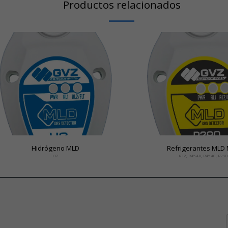
Productos relacionados
Hidrógeno MLD
Re
H2
R32, R454B, R454C, R290