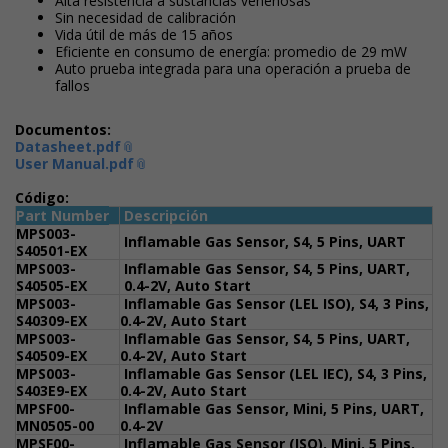
Alta resistencia a sustancias venenosas
Sin necesidad de calibración
Vida útil de más de 15 años
Eficiente en consumo de energía: promedio de 29 mW
Auto prueba integrada para una operación a prueba de
fallos
Documentos:
Datasheet.pdf
User Manual.pdf
Código:
Part Number
Descripción
MPS003-
Inflamable Gas Sensor, S4, 5 Pins, UART
S40501-EX
MPS003-
Inflamable Gas Sensor, S4, 5 Pins, UART,
S40505-EX
0.4-2V, Auto Start
MPS003-
Inflamable Gas Sensor (LEL ISO), S4, 3 Pins,
S40309-EX
0.4-2V, Auto Start
MPS003-
Inflamable Gas Sensor, S4, 5 Pins, UART,
S40509-EX
0.4-2V, Auto Start
MPS003-
Inflamable Gas Sensor (LEL IEC), S4, 3 Pins,
S403E9-EX
0.4-2V, Auto Start
MPSF00-
Inflamable Gas Sensor, Mini, 5 Pins, UART,
MN0505-00
0.4-2V
MPSF00-
Inflamable Gas Sensor (ISO), Mini, 5 Pins,