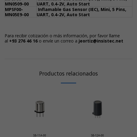
MN0509-00
UART, 0.4-2V, Auto Start
MPSF00-
Inflamable Gas Sensor (IEC), Mini, 5 Pins,
MN05E9-00
UART, 0.4-2V, Auto Start
Para recibir cotización o más información, por favor llame
al
+93 276 46 1
6
o envíe un correo a
j
eortiz@insistec.net
Productos relacionados
SB-11A-00
SB-12A-00