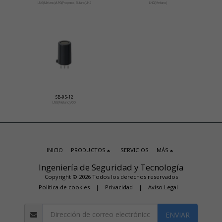
LNG(Metano)/LPG(Propano, Butano)/H2
LNG(Metano)
SB-95-12
LNG(Metano)/CO
INICIO
PRODUCTOS
SERVICIOS
MÁS
Ingeniería de Seguridad y Tecnología
Copyright © 2026 Todos los derechos reservados
Política de cookies
|
Privacidad
|
Aviso Legal
ENVIAR