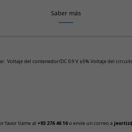
Saber más
: Voltaje del contenedor/DC 0.9 V ±5% Voltaje del circui
r favor llame al
+93 276 46 1
6
o envíe un correo a
j
eortiz