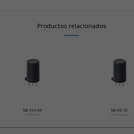
Productos relacionados
SB-12A-00
SB-95-12
LNG(Metano)
LNG(Metano)/CO