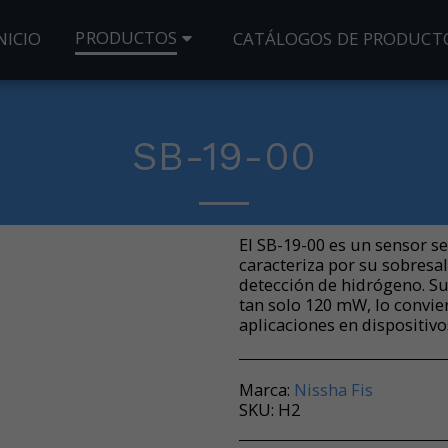
PRODUCTOS
NICIO
CATÁLOGOS DE PRODUCT
SB-19-00
El SB-19-00 es un sensor s
caracteriza por su sobresal
detección de hidrógeno. S
tan solo 120 mW, lo convie
aplicaciones en dispositivo
Marca:
Nissha Fis
SKU:
H2