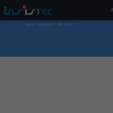
I
Inicio
Productos
SB-19-00