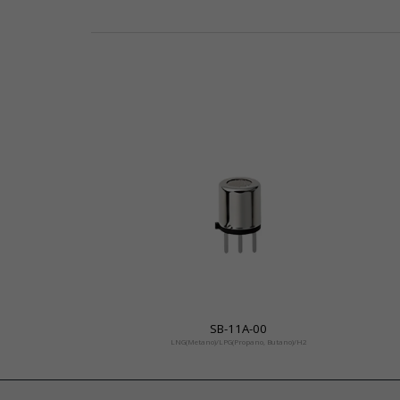
SB-11A-00
LNG(Metano)/LPG(Propano, Butano)/H2