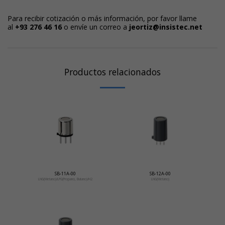
Para recibir cotización o más información, por favor llame
al
+93 276 46 1
6
o envíe un correo a
j
eortiz@insistec.net
Productos relacionados
SB-11A-00
SB-12A-00
LNG(Metano)/LPG(Propano, Butano)/H2
LNG(Metano)