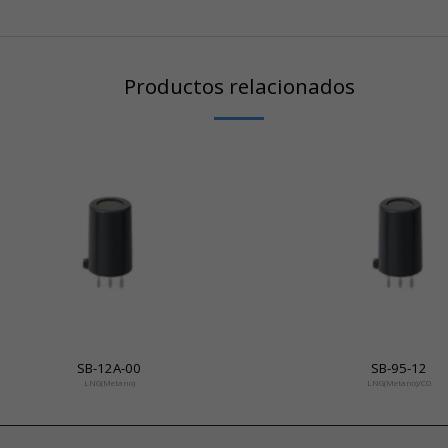
Productos relacionados
SB-12A-00
SB-95-12
LNG(Metano)
LNG(Metano)/CO