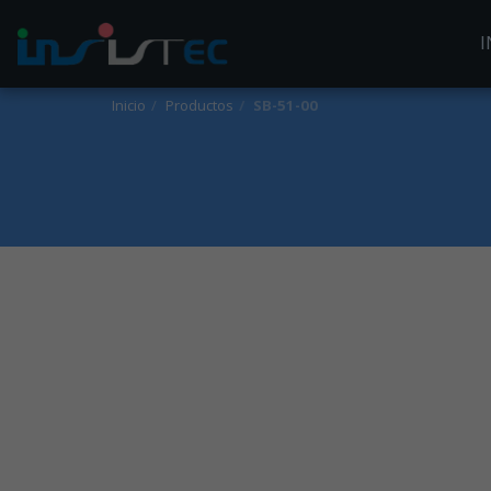
I
Inicio
Productos
SB-51-00