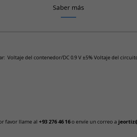
Saber más
: Voltaje del contenedor/DC 0.9 V ±5% Voltaje del circui
r favor llame al
+93 276 46 1
6
o envíe un correo a
j
eortiz