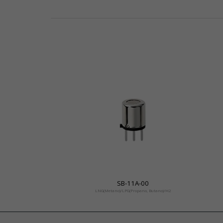
SB-11A-00
LNG(Metano)/LPG(Propano, Butano)/H2